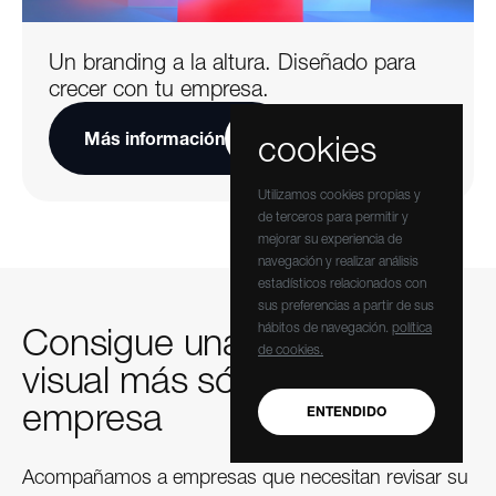
Un branding a la altura. Diseñado para
crecer con tu empresa.
cookies
Más información
Utilizamos cookies propias y
de terceros para permitir y
mejorar su experiencia de
navegación y realizar análisis
estadísticos relacionados con
sus preferencias a partir de sus
hábitos de navegación.
política
Consigue una identidad
de cookies.
visual más sólida para tu
empresa
ENTENDIDO
Acompañamos a empresas que necesitan revisar su