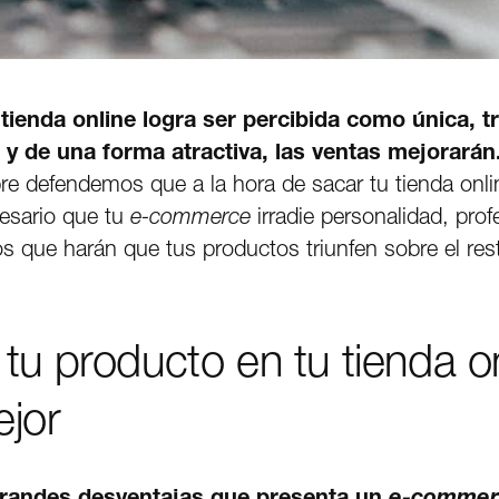
u tienda online logra ser percibida como única, t
 y de una forma atractiva, las ventas mejorarán
pre defendemos que a la hora de sacar tu tienda onl
cesario que tu
e-commerce
irradie personalidad, prof
os que harán que tus productos triunfen sobre el res
 tu producto en tu tienda on
jor
grandes desventajas que presenta un
e-commer