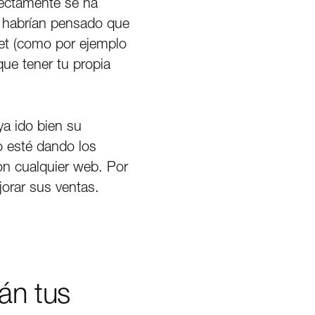
rectamente se ha
s habrían pensado que
net (como por ejemplo
ue tener tu propia
a ido bien su
o esté dando los
on cualquier web. Por
jorar sus ventas.
án tus