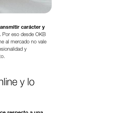
ransmitir carácter y
.
Por eso desde OKB
ine al mercado no vale
esionalidad y
to.
line y lo
ce
respecto a una