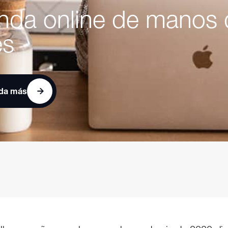
enda online de manos
es
nda más