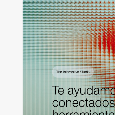
The Interactive Studio
Te ayudamo
conectados 
herramienta