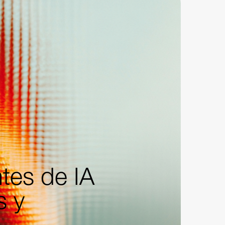
tes de IA
s y