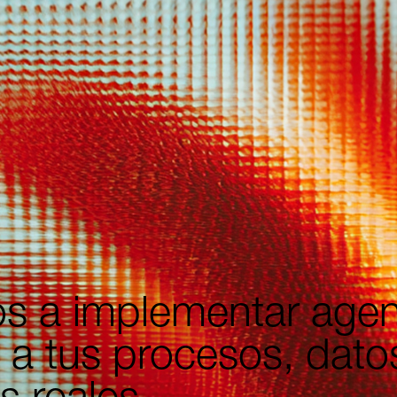
s a implementar agen
a tus procesos, dato
s reales.