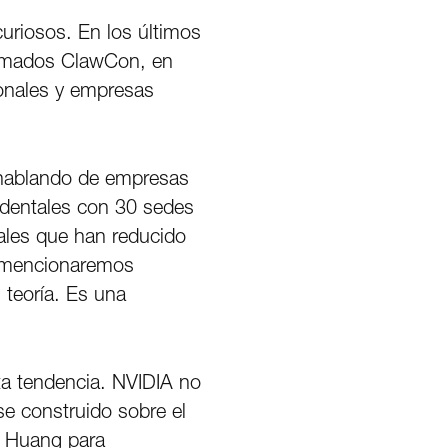
uriosos. En los últimos
lamados ClawCon, en
onales y empresas
 hablando de empresas
 dentales con 30 sedes
iales que han reducido
e mencionaremos
 teoría. Es una
ta tendencia. NVIDIA no
ise construido sobre el
n Huang para