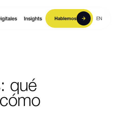
igitales
Insights
Hablemos
EN
:
qué
cómo