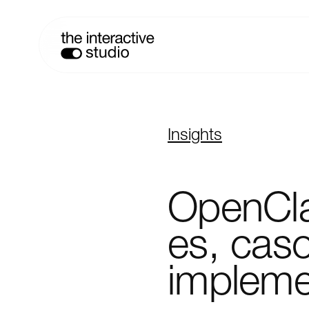
Insights
OpenCl
es,
cas
impleme