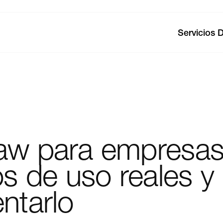
Servicios D
aw
para
empresas
os
de
uso
reales
y
ntarlo